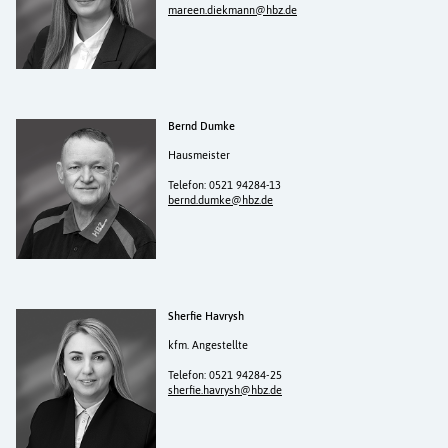
mareen.diekmann@hbz.de
Bernd Dumke
Hausmeister
Telefon: 0521 94284-13
bernd.dumke@hbz.de
Sherfie Havrysh
kfm. Angestellte
Telefon: 0521 94284-25
sherfie.havrysh@hbz.de