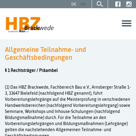
DE
EN
Allgemeine Teilnahme- und
SCHÜLER | AZUBIS
Geschäftsbedingungen
GESELLEN | MEISTER
§ 1 Rechtsträger / Präambel
(1) Das HBZ Brackwede, Fachbereich Bau e.V., Arnsberger Straße 1-
UNTERNEHMEN
3, 33647 Bielefeld (nachfolgend HBZ genannt), führt
Vorbereitungslehrgänge auf die Meisterprüfung in verschiedenen
Handwerksbereichen (nachfolgend Vorbereitungslehrgang) sowie
Über uns
Seminare, Workshops und Inhouse-Schulungen (nachfolgend
Bildungsmaßnahme) durch. Für die Teilnahme an den
Service
Vorbereitungslehrgängen und Bil­dungsmaßnahmen (Lehrgänge)
gelten die nachstehenden Allgemeinen Teilnahme- und
Geschäftsbedingungen.