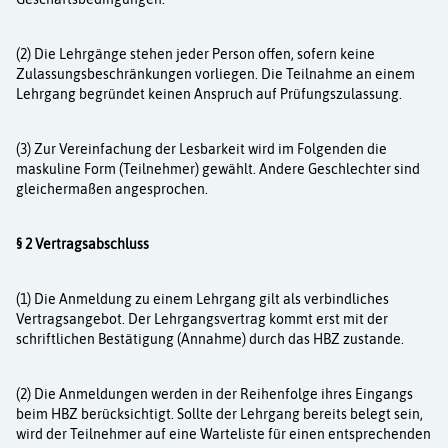
Aktuelles
Kurse
(2) Die Lehrgänge stehen jeder Person offen, sofern keine
Zulassungsbeschränkungen vor­liegen. Die Teilnahme an einem
Lehrgang begründet keinen Anspruch auf Prüfungs­zulassung.
Projekte
(3) Zur Vereinfachung der Lesbarkeit wird im Folgenden die
Berufe
maskuline Form (Teilnehmer) gewählt. Andere Geschlechter sind
gleichermaßen angesprochen.
Kontakt
§ 2 Vertragsabschluss
(1) Die Anmeldung zu einem Lehrgang gilt als verbindliches
Vertragsangebot. Der Lehr­gangsvertrag kommt erst mit der
schriftlichen Bestätigung (Annahme) durch das HBZ zustande.
(2) Die Anmeldungen werden in der Reihenfolge ihres Eingangs
beim HBZ berücksichtigt. Sollte der Lehrgang bereits belegt sein,
wird der Teilnehmer auf eine Warteliste für einen entsprechenden