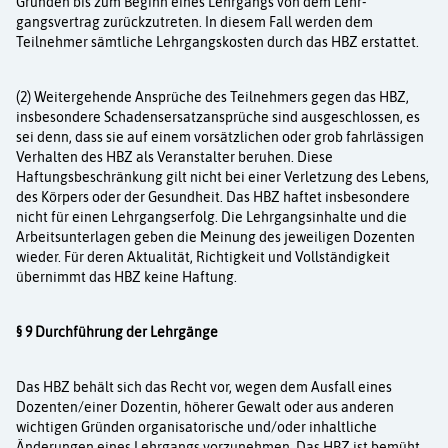
Gründen bis zum Beginn eines Lehrgangs von dem Lehr­
gangsvertrag zurückzutreten. In diesem Fall werden dem
Teilnehmer sämtliche Lehrgangs­kosten durch das HBZ erstattet.
(2) Weitergehende Ansprüche des Teilnehmers gegen das HBZ,
insbesondere Schadensersatzansprüche sind ausgeschlossen, es
sei denn, dass sie auf einem vorsätzlichen oder grob fahrlässigen
Verhalten des HBZ als Veranstalter beruhen. Diese
Haftungsbeschränkung gilt nicht bei einer Verletzung des Lebens,
des Körpers oder der Gesundheit. Das HBZ haftet insbesondere
nicht für einen Lehrgangserfolg. Die Lehrgangsinhalte und die
Arbeitsunterlagen geben die Meinung des jeweiligen Dozenten
wieder. Für deren Aktualität, Richtigkeit und Vollständigkeit
übernimmt das HBZ keine Haftung.
§ 9 Durchführung der Lehrgänge
Das HBZ behält sich das Recht vor, wegen dem Ausfall eines
Dozenten/einer Dozentin, höherer Gewalt oder aus anderen
wichtigen Gründen organisatorische und/oder inhaltliche
Änderungen eines Lehrgangs vorzunehmen. Das HBZ ist bemüht,