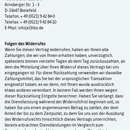
Arnsberger Str. 1 - 3
D-33647 Bielefeld
Telefon: + 49 (0521) 9 42 84-0
Telefax: + 49 (0521) 9 42 84-10
E-Mail: info(at)hbz.de
Folgen des Widerrufes
Wenn Sie diesen Vertrag widerrufen, haben wir Ihnen alle
Zahlungen, die wir von Ihnen er­halten haben, unverzüglich,
spätestens binnen vierzehn Tagen ab dem Tag zurückzuzahlen, an
dem die Mitteilung über Ihren Widerruf dieses Vertrags bei uns
eingegangen ist. Für diese Rückzahlung verwenden wir dasselbe
Zahlungsmittel, das Sie bei der ursprünglichen Trans­aktion
eingesetzt haben; es sei denn, mit Ihnen wurde ausdrücklich
etwas anderes verein­bart. In keinem Fall werden Ihnen wegen
dieser Rückzahlung Entgelte berechnet. Haben Sie verlangt, dass
die Dienstleistung während der Widerrufsfrist beginnen soll, so
haben Sie uns einen angemessenen Betrag zu zahlen, der dem
Anteil der bis zu dem Zeitpunkt, zu dem Sie uns von der Ausübung
des Widerrufsrechts hinsichtlich dieses Vertrags unterrichten,
bereits erbrachten Dienstleistungen im Vergleich zum