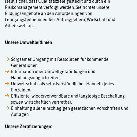
Aktuelles
stellt sicher, dass Qualitätsziele gesteckt und durch ein
Risikomanagement verfolgt werden. Sie richtet unsere
Bildungsangebote an den Anforderungen von
Kurse
Lehrgangsteilnehmenden, Auftraggebern, Wirtschaft und
Arbeitswelt aus.
Projekte
Unsere Umweltleitlinien
Berufe
Sorgsamer Umgang mit Ressourcen für kommende
Kontakt
Generationen.
Information über Umweltgefährdungen und
Handlungsmöglichkeiten.
Umweltschutz als selbstverständliches Handeln jedes
Einzelnen.
Effiziente, wiederverwendbare und langlebige Beschaffung,
soweit wirtschaftlich vertretbar.
Einhaltung aller einschlägigen gesetzlichen Vorschriften und
Auflagen.
Unsere Zertifizierungen: