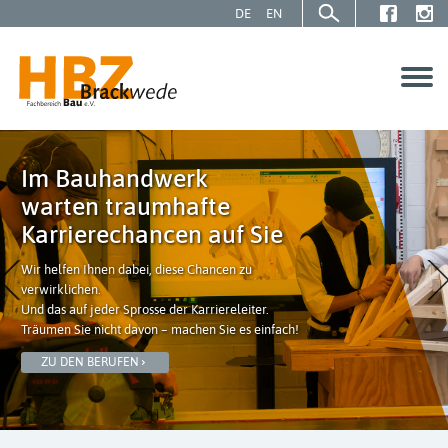
DE
EN
SCHÜLER | AZUBIS
Im Bauhandwerk
warten traumhafte
GESELLEN | MEISTER
Karrierechancen auf Sie
Wir helfen Ihnen dabei, diese Chancen zu
verwirklichen.
UNTERNEHMEN
Und das auf jeder Sprosse der Karriereleiter.
Träumen Sie nicht davon – machen Sie es einfach!
Über uns
ZU DEN BERUFEN
Service