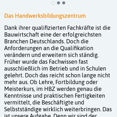
Aktuelles
1
2
3
Kurse
Das Handwerksbildungszentrum
Dank ihrer qualifizierten Fachkräfte ist die
Projekte
Bauwirtschaft eine der erfolgreichsten
Branchen Deutschlands. Doch die
Berufe
Anforderungen an die Qualifikation
verändern und erweitern sich ständig.
Kontakt
Früher wurde das Fachwissen fast
ausschließlich im Betrieb und in Schulen
gelehrt. Doch das reicht schon lange nicht
mehr aus. Ob Lehre, Fortbildung oder
Meisterkurs, im HBZ werden genau die
Kenntnisse und praktischen Fertigkeiten
vermittelt, die Beschäftigte und
Selbstständige wirklich weiterbringen. Das
ist unsere Aufgabe. Denn wir sind der