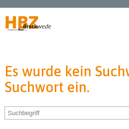
SCHÜLER | AZUBIS
Es wurde kein Such
GESELLEN | MEISTER
Suchwort ein.
UNTERNEHMEN
Über uns
Service