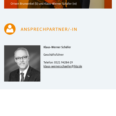
Ortwin Brunwinkel (li) und Klaus-Werner Schäfer (re)
ANSPRECHPARTNER/-IN
Klaus-Werner Schäfer
Geschäftsführer
Telefon: 0521 94284-19
klaus-werner.schaefer@hbz.de