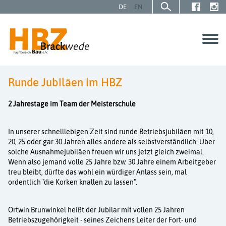
DE
EN
Runde Jubiläen im HBZ
SCHÜLER | AZUBIS
2 Jahrestage im Team der Meisterschule
GESELLEN | MEISTER
In unserer schnelllebigen Zeit sind runde Betriebsjubiläen mit 10,
20, 25 oder gar 30 Jahren alles andere als selbstverständlich. Über
UNTERNEHMEN
solche Ausnahmejubiläen freuen wir uns jetzt gleich zweimal.
Wenn also jemand volle 25 Jahre bzw. 30 Jahre einem Arbeitgeber
treu bleibt, dürfte das wohl ein würdiger Anlass sein, mal
Über uns
ordentlich "die Korken knallen zu lassen".
Service
Ortwin Brunwinkel heißt der Jubilar mit vollen 25 Jahren
Betriebszugehörigkeit - seines Zeichens Leiter der Fort- und