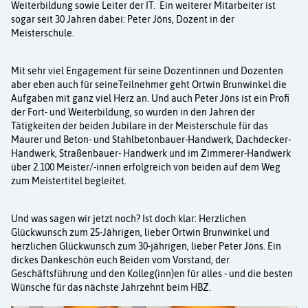
Aktuelles
Weiterbildung sowie Leiter der IT. Ein weiterer Mitarbeiter ist
sogar seit 30 Jahren dabei: Peter Jöns, Dozent in der
Meisterschule.
Kurse
Mit sehr viel Engagement für seine Dozentinnen und Dozenten
Projekte
aber eben auch für seineTeilnehmer geht Ortwin Brunwinkel die
Aufgaben mit ganz viel Herz an. Und auch Peter Jöns ist ein Profi
Berufe
der Fort- und Weiterbildung, so wurden in den Jahren der
Tätigkeiten der beiden Jubilare in der Meisterschule für das
Maurer und Beton- und Stahlbetonbauer-Handwerk, Dachdecker-
Kontakt
Handwerk, Straßenbauer- Handwerk und im Zimmerer-Handwerk
über 2.100 Meister/-innen erfolgreich von beiden auf dem Weg
zum Meistertitel begleitet.
Und was sagen wir jetzt noch? Ist doch klar: Herzlichen
Glückwunsch zum 25-Jährigen, lieber Ortwin Brunwinkel und
herzlichen Glückwunsch zum 30-jährigen, lieber Peter Jöns. Ein
dickes Dankeschön euch Beiden vom Vorstand, der
Geschäftsführung und den Kolleg(inn)en für alles - und die besten
Wünsche für das nächste Jahrzehnt beim HBZ.