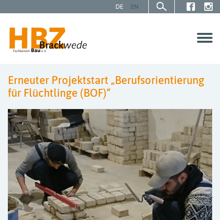
DE
EN
Erneuter Projektstart „Berufsorientierung
SCHÜLER | AZUBIS
für Flüchtlinge (BOF)“
GESELLEN | MEISTER
UNTERNEHMEN
Über uns
Service