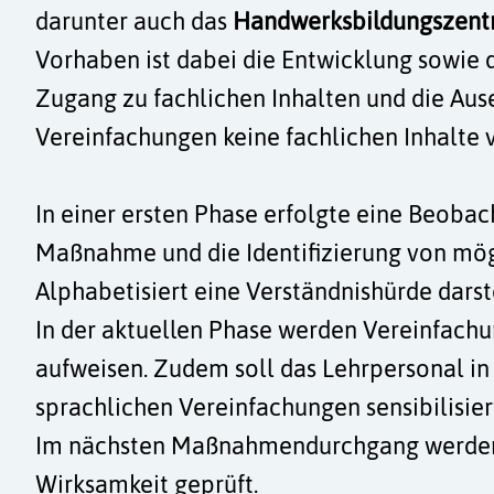
Aktuelles
darunter auch das
Handwerksbildungszentr
Vorhaben ist dabei die Entwicklung sowie 
Kurse
Zugang zu fachlichen Inhalten und die Ausei
Projekte
Vereinfachungen keine fachlichen Inhalte 
Berufe
In einer ersten Phase erfolgte eine Beoba
Kontakt
Maßnahme und die Identifizierung von mögl
Alphabetisiert eine Verständnishürde dars
In der aktuellen Phase werden Vereinfachun
aufweisen. Zudem soll das Lehrpersonal in
sprachlichen Vereinfachungen sensibilisie
Im nächsten Maßnahmendurchgang werden di
Wirksamkeit geprüft.